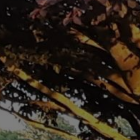
RUM I HUS 1
HISTORIK
HYRESVILLKOR
GALLERI
LÄNKAR
KONTAKT