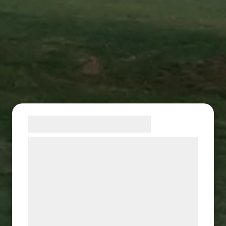
Samtykke til cookies
Vi og vores samarbejdspartnere bruger
teknologier, herunder cookies, til at
indsamle oplysninger om dig til forskellige
formål, herunder: Tilpasning af annoncering,
bedre brugeroplevelse, funktionalitet,
statistik og marketing. Disse oplysninger