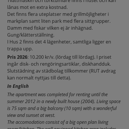
Tvättmaskin och torktumlare finns i huset och kan
lånas mot en extra kostnad.
Det finns flera uteplatser med grillmöjligheter i
markplan samt liten park med flera sittgrupper.
Damm med fiskar vilken ej är inhägnad.
Gung/klätterställning.
I Hus 2 finns det 4 lägenheter, samtliga ligger en
trappa upp.
Pris 2026
: 10.200 kr/v. (lördag till lördag). I priset
ingår disk- och rengöringsartiklar, diskhandduk.
Slutstädning av städbolag tillkommer (RUT avdrag
kan normalt nyttjas till detta).
In English
The apartment was completed for renting until the
summer 2012 in a newly built house (2004). Living space
is 75 sqm and a big balcony (10 sqm) with a wonderful
view and sunset at west.
The accomodation consist of a big open plan living
room/kitchen. The well equipped kitchen area includes