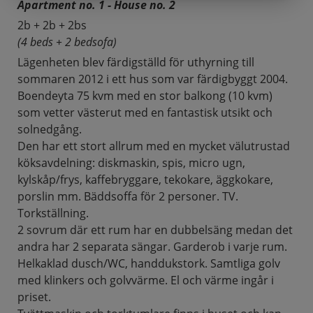
Apartment no. 1 - House no. 2
2b + 2b + 2bs
(4 beds + 2 bedsofa)
Lägenheten blev färdigställd för uthyrning till
sommaren 2012 i ett hus som var färdigbyggt 2004.
Boendeyta 75 kvm med en stor balkong (10 kvm)
som vetter västerut med en fantastisk utsikt och
solnedgång.
Den har ett stort allrum med en mycket välutrustad
köksavdelning: diskmaskin, spis, micro ugn,
kylskåp/frys, kaffebryggare, tekokare, äggkokare,
porslin mm. Bäddsoffa för 2 personer. TV.
Torkställning.
2 sovrum där ett rum har en dubbelsäng medan det
andra har 2 separata sängar. Garderob i varje rum.
Helkaklad dusch/WC, handdukstork. Samtliga golv
med klinkers och golvvärme. El och värme ingår i
priset.