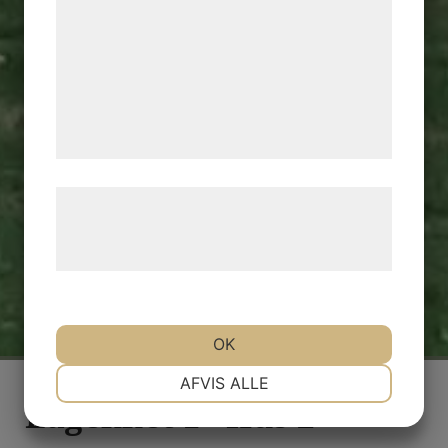
kan blive delt med annoncerings- og
analysepartnere, som kan kombinere dem
med data, du tidligere har givet dem eller
de har indsamlet gennem din brug af deres
tjenester. Ved at klikke på 'OK' giver du
samtykke til disse formål.
Læs mere om vores brug af cookies og
behandling af persondata på vores
hjemmeside.
OK
NØDVENDIGE
PRÆFERENCER
AFVIS ALLE
Lägenhet 1 - Hus 2
MARKETING
STATISTIK